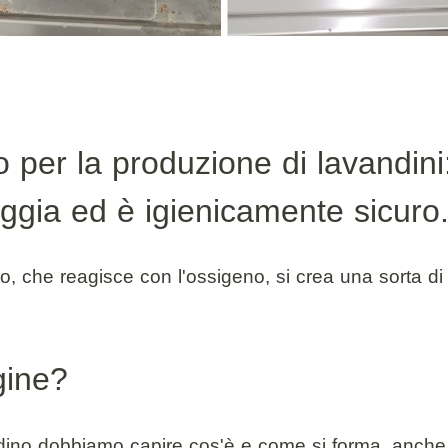
to per la produzione di lavandin
eggia ed è igienicamente sicuro
o, che reagisce con l'ossigeno, si crea una sorta d
gine?
andino dobbiamo capire cos'è e come si forma, anche