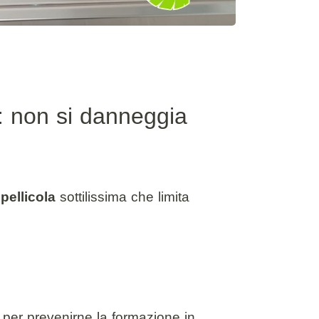
i: non si danneggia
.
i
pellicola
sottilissima che limita
 per prevenirne la formazione in